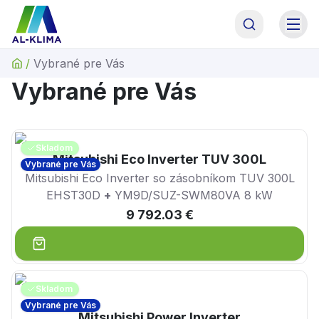
AL-KLIMA Asistent
Online · odpoviem hneď
/
Vybrané pre Vás
AL
Dobrý deň! Som asistent AL-KLIMA. Pomôžem Vám
Vybrané pre Vás
s výberom technológie, alebo Vás spojím priamo s
naším odborným garantom p. Antolom. Čím
začneme?
Skladom
Mitsubishi Eco Inverter TUV 300L
Vybrané pre Vás
Mitsubishi Eco Inverter so zásobníkom TUV 300L
EHST30D
+
YM9D/SUZ-SWM80VA 8 kW
9 792.03 €
Skladom
Vybrané pre Vás
Mitsubishi Power Inverter