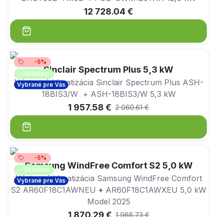
12 728.04 €
-5%
Sinclair Spectrum Plus 5,3 kW
Skladom
Nástenná klimatizácia Sinclair Spectrum Plus ASH-
Vybrané pre Vás
18BIS3/W + ASH-18BIS3/W 5,3 kW
1 957.58 €
2 060.61 €
-5%
Samsung WindFree Comfort S2 5,0 kW
Skladom
Nástenná klimatizácia Samsung WindFree Comfort
Vybrané pre Vás
S2 AR60F18C1AWNEU
+
AR60F18C1AWXEU 5,0 kW
Model 2025
1 870.29 €
1 968.73 €