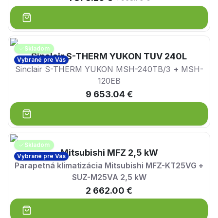
Skladom
Sinclair S-THERM YUKON TUV 240L
Vybrané pre Vás
Sinclair S-THERM YUKON MSH-240TB/3
+
MSH-
120EB
9 653.04 €
Skladom
Mitsubishi MFZ 2,5 kW
Vybrané pre Vás
Parapetná klimatizácia Mitsubishi MFZ-KT25VG +
SUZ-M25VA 2,5 kW
2 662.00 €