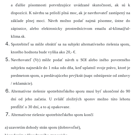
a ďalšie písomnosti potvrdzujúce uvádzané skutočnosti, ak sú k
dispozícii. K návrhu sa priloží plná moc, ak je navrhovateľ zastúpený na
základe plnej moci. Návrh možno podať najmä písomne, ústne do
zápisnice, alebo elektronicky prostredníctvom emailu al-klima@al-
klima.sk.
Spotrebiteľ sa môže obrátiť sa na subjekt alternatívneho riešenia sporu,
ktorého hodnota bude vyššia ako 20,- €.
Navrhovateľ (Vy) môže podať návrh u SOI alebo iného povereného
subjektu najneskôr do 1 roka odo dňa, keď uplatnil svoje právo, ktoré je
predmetom sporu, u predávajúceho prvýkrát (napr. odstúpenie od zmluvy
/ reklamácie).
Alternatívne riešenie spotrebiteľského sporu musí byť ukončené do 90
dní od jeho začatia. U zvlášť zložitých sporov možno túto lehotu
predĺžiť o 30 dní, a to aj opakovane.
Alternatívne riešenie spotrebiteľského sporu končí
a) uzavretím dohody strán sporu (dobrovoľné),