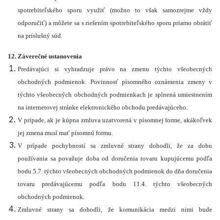
spotrebiteľského sporu využiť (možno to však samozrejme vždy
odporučiť) a môžete sa s riešením spotrebiteľského sporu priamo obrátiť
na príslušný súd.
12. Záverečné ustanovenia
Predávajúci si vyhradzuje právo na zmenu týchto všeobecných
obchodných podmienok. Povinnosť písomného oznámenia zmeny v
týchto všeobecných obchodných podmienkach je splnená umiestnením
na internetovej stránke elektronického obchodu predávajúceho.
V prípade, ak je kúpna zmluva uzatvorená v písomnej forme, akákoľvek
jej zmena musí mať písomnú formu.
V prípade pochybností sa zmluvné strany dohodli, že za dobu
používania sa považuje doba od doručenia tovaru kupujúcemu podľa
bodu 5.7. týchto všeobecných obchodných podmienok do dňa doručenia
tovaru predávajúcemu podľa bodu 11.4. týchto všeobecných
obchodných podmienok.
Zmluvné strany sa dohodli, že komunikácia medzi nimi bude