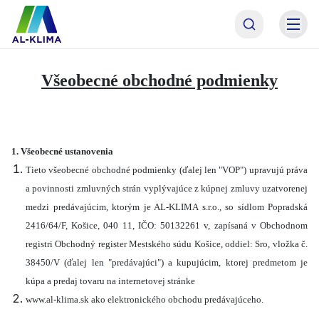
AL-KLIMA Asistent
Online · odpoviem hneď
AL
Dobrý deň! Som asistent AL-KLIMA. Pomôžem Vám
Všeobecné obchodné podmienky
s výberom technológie, alebo Vás spojím priamo s
naším odborným garantom p. Antolom. Čím
začneme?
1. Všeobecné ustanovenia
Tieto všeobecné obchodné podmienky (ďalej len "VOP") upravujú práva
a povinnosti zmluvných strán vyplývajúce z kúpnej zmluvy uzatvorenej
medzi predávajúcim, ktorým je AL-KLIMA s.r.o., so sídlom Popradská
2416/64/F, Košice, 040 11, IČO: 50132261 v, zapísaná v Obchodnom
registri Obchodný register Mestského súdu Košice, oddiel: Sro, vložka č.
38450/V (ďalej len "predávajúci") a kupujúcim, ktorej predmetom je
kúpa a predaj tovaru na internetovej stránke
www.al-klima.sk ako elektronického obchodu predávajúceho.