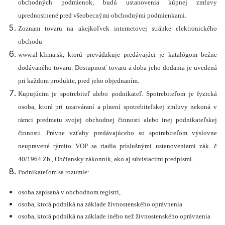
obchodných podmienok, budú ustanovenia kúpnej zmluvy
uprednostnené pred všeobecnými obchodnými podmienkami.
Zoznam tovaru na akejkoľvek internetovej stránke elektronického
obchodu
www.al-klima.sk, ktorú prevádzkuje predávajúci je katalógom bežne
dodávaného tovaru. Dostupnosť tovaru a doba jeho dodania je uvedená
pri každom produkte, pred jeho objednaním.
Kupujúcim je spotrebiteľ alebo podnikateľ. Spotrebiteľom je fyzická
osoba, ktorá pri uzatváraní a plnení spotrebiteľskej zmluvy nekoná v
rámci predmetu svojej obchodnej činnosti alebo inej podnikateľskej
činnosti. Právne vzťahy predávajúceho so spotrebiteľom výslovne
neupravené týmito VOP sa riadia príslušnými ustanoveniami zák. č
40/1964 Zb., Občiansky zákonník, ako aj súvisiacimi predpismi.
Podnikateľom sa rozumie:
osoba zapísaná v obchodnom registri,
osoba, ktorá podniká na základe živnostenského oprávnenia
osoba, ktorá podniká na základe iného než živnostenského oprávnenia