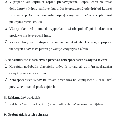
V prípade, ak kupujúci zaplatí predávajúcemu kúpnu cenu za tovar
dohodnutý v kúpnej zmluve, kupujúci je oprávnený odstúpiť od kúpnej
zmluvy a požadovať vrátenie kúpnej ceny len v súlade s platnými
právnymi predpismi SR.
Všetky akcie sú platné do vypredania zásob, pokiaľ pri konkrétnom
produkte nie je uvedené inak.
Všetky zľavy sú limitujúce. Je možné uplatniť iba 1 zľavu, v prípade
viacerých zliav sa za platnú považuje vždy vyššia zľava.
7. Nadobudnutie vlastníctva a prechod nebezpečenstva škody na tovare
Kupujúci nadobúda vlastnícke právo k tovaru až úplným zaplatením
celej kúpnej ceny za tovar.
Nebezpečenstvo škody na tovare prechádza na kupujúceho v čase, keď
prevezme tovar od predávajúceho.
8. Reklamačný poriadok
Reklamačný poriadok, ktorým sa riadi reklamačné konanie nájdete tu: .
9. Osobné údaje a ich ochrana