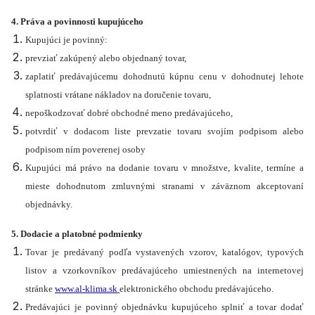
4. Práva a povinnosti kupujúceho
Kupujúci je povinný:
prevziať zakúpený alebo objednaný tovar,
zaplatiť predávajúcemu dohodnutú kúpnu cenu v dohodnutej lehote
splatnosti vrátane nákladov na doručenie tovaru,
nepoškodzovať dobré obchodné meno predávajúceho,
potvrdiť v dodacom liste prevzatie tovaru svojím podpisom alebo
podpisom ním poverenej osoby
Kupujúci má právo na dodanie tovaru v množstve, kvalite, termíne a
mieste dohodnutom zmluvnými stranami v záväznom akceptovaní
objednávky.
5. Dodacie a platobné podmienky
Tovar je predávaný podľa vystavených vzorov, katalógov, typových
listov a vzorkovníkov predávajúceho umiestnených na internetovej
stránke
www.al-klima.sk
elektronického obchodu predávajúceho.
Predávajúci je povinný objednávku kupujúceho splniť a tovar dodať