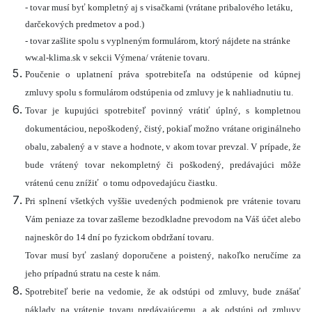
- tovar musí byť kompletný aj s visačkami (vrátane pribalového letáku,
darčekových predmetov a pod.)
- tovar zašlite spolu s vyplneným formulárom, ktorý nájdete na stránke
ww.al-klima.sk v sekcii Výmena/ vrátenie tovaru.
Poučenie o uplatnení práva spotrebiteľa na odstúpenie od kúpnej
zmluvy spolu s formulárom odstúpenia od zmluvy je k nahliadnutiu tu.
Tovar je kupujúci spotrebiteľ povinný vrátiť úplný, s kompletnou
dokumentáciou, nepoškodený, čistý, pokiaľ možno vrátane originálneho
obalu, zabalený a v stave a hodnote, v akom tovar prevzal. V prípade, že
bude vrátený tovar nekompletný či poškodený, predávajúci môže
vrátenú cenu znížiť o tomu odpovedajúcu čiastku.
Pri splnení všetkých vyššie uvedených podmienok pre vrátenie tovaru
Vám peniaze za tovar zašleme bezodkladne prevodom na Váš účet alebo
najneskôr do 14 dní po fyzickom obdržaní tovaru.
Tovar musí byť zaslaný doporučene a poistený, nakoľko neručíme za
jeho prípadnú stratu na ceste k nám.
Spotrebiteľ berie na vedomie, že ak odstúpi od zmluvy, bude znášať
náklady na vrátenie tovaru predávajúcemu, a ak odstúpi od zmluvy