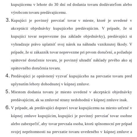
kupujúcemu v lehote do 30 dní od dodania tovaru dodávateľom alebo
výrobcom tovaru predávajúcemu.
Kupujúci je povinný prevziať tovar v mieste, ktoré je uvedené v
akceptácii objednávky kupujúceho predávajúcim. V prípade, že si
kupujúci tovar neprevezme (na základe objednávky), predávajúci si
vyhradzuje právo uplatniť svoj nárok na náhradu vzniknutej škody. V
prípade, že si zákazník tovar neprevezme pri prvom doručení, a požaduje
opätovné doručenie tovaru, je povinný uhradiť náklady prvého ako aj
opätovného doručenia tovaru.
Predávajúci je oprávnený vyzvať kupujúceho na prevzatie tovaru pred
uplynutím lehoty dohodnutej v kúpnej zmluve.
Miestom dodania tovaru je miesto uvedené v akceptácii objednávky
predávajúcim, ak sa zmluvné strany nedohodnú v kúpnej zmluve inak.
V prípade, ak predávajúci dopraví tovar kupujúcemu na miesto určené v
kúpnej zmluve kupujúcim, kupujúci je povinný prevziať tovar osobne
alebo zabezpečiť, aby tovar prevzala osoba, ktorú splnomocní pre prípad
svojej neprítomnosti na prevzatie tovaru uvedeného v kúpnej zmluve a