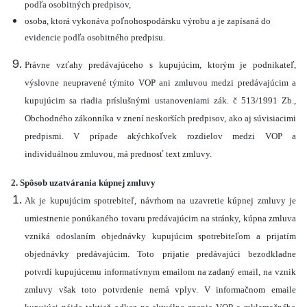
podľa osobitných predpisov,
osoba, ktorá vykonáva poľnohospodársku výrobu a je zapísaná do
evidencie podľa osobitného predpisu.
Právne vzťahy predávajúceho s kupujúcim, ktorým je podnikateľ,
výslovne neupravené týmito VOP ani zmluvou medzi predávajúcim a
kupujúcim sa riadia príslušnými ustanoveniami zák. č 513/1991 Zb.,
Obchodného zákonníka v znení neskorších predpisov, ako aj súvisiacimi
predpismi. V prípade akýchkoľvek rozdielov medzi VOP a
individuálnou zmluvou, má prednosť text zmluvy.
2. Spôsob uzatvárania kúpnej zmluvy
Ak je kupujúcim spotrebiteľ, návrhom na uzavretie kúpnej zmluvy je
umiestnenie ponúkaného tovaru predávajúcim na stránky, kúpna zmluva
vzniká odoslaním objednávky kupujúcim spotrebiteľom a prijatím
objednávky predávajúcim. Toto prijatie predávajúci bezodkladne
potvrdí kupujúcemu informatívnym emailom na zadaný email, na vznik
zmluvy však toto potvrdenie nemá vplyv. V informačnom emaile