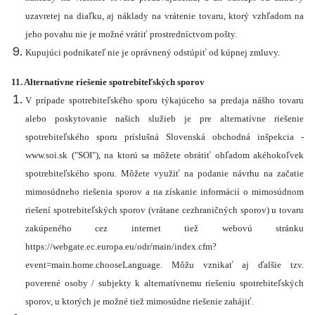
uzavretej na diaľku, aj náklady na vrátenie tovaru, ktorý vzhľadom na
jeho povahu nie je možné vrátiť prostredníctvom pošty.
Kupujúci podnikateľ nie je oprávnený odstúpiť od kúpnej zmluvy.
11. Alternatívne riešenie spotrebiteľských sporov
V prípade spotrebiteľského sporu týkajúceho sa predaja nášho tovaru
alebo poskytovanie našich služieb je pre alternatívne riešenie
spotrebiteľského sporu príslušná Slovenská obchodná inšpekcia -
www.soi.sk ("SOI"), na ktorú sa môžete obrátiť ohľadom akéhokoľvek
spotrebiteľského sporu. Môžete využiť na podanie návrhu na začatie
mimosúdneho riešenia sporov a na získanie informácií o mimosúdnom
riešení spotrebiteľských sporov (vrátane cezhraničných sporov) u tovaru
zakúpeného cez internet tiež webovú stránku
https://webgate.ec.europa.eu/odr/main/index.cfm?
event=main.home.chooseLanguage. Môžu vznikať aj ďalšie tzv.
poverené osoby / subjekty k alternatívnemu riešeniu spotrebiteľských
sporov, u ktorých je možné tiež mimosúdne riešenie zahájiť.