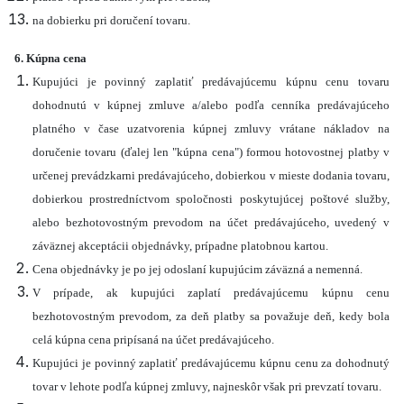
na dobierku pri doručení tovaru.
6. Kúpna cena
Kupujúci je povinný zaplatiť predávajúcemu kúpnu cenu tovaru
dohodnutú v kúpnej zmluve a/alebo podľa cenníka predávajúceho
platného v čase uzatvorenia kúpnej zmluvy vrátane nákladov na
doručenie tovaru (ďalej len "kúpna cena") formou hotovostnej platby v
určenej prevádzkarni predávajúceho, dobierkou v mieste dodania tovaru,
dobierkou prostredníctvom spoločnosti poskytujúcej poštové služby,
alebo bezhotovostným prevodom na účet predávajúceho, uvedený v
záväznej akceptácii objednávky, prípadne platobnou kartou.
Cena objednávky je po jej odoslaní kupujúcim záväzná a nemenná.
V prípade, ak kupujúci zaplatí predávajúcemu kúpnu cenu
bezhotovostným prevodom, za deň platby sa považuje deň, kedy bola
celá kúpna cena pripísaná na účet predávajúceho.
Kupujúci je povinný zaplatiť predávajúcemu kúpnu cenu za dohodnutý
tovar v lehote podľa kúpnej zmluvy, najneskôr však pri prevzatí tovaru.