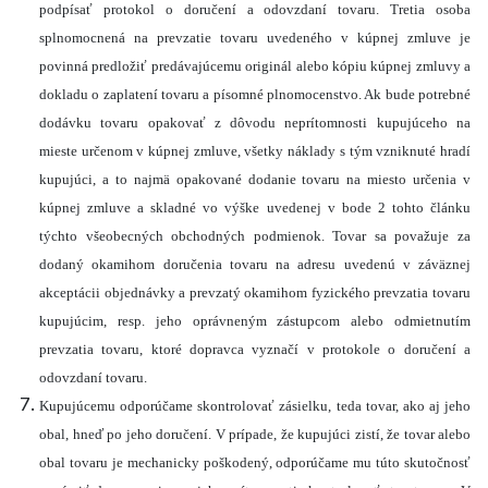
podpísať protokol o doručení a odovzdaní tovaru. Tretia osoba
splnomocnená na prevzatie tovaru uvedeného v kúpnej zmluve je
povinná predložiť predávajúcemu originál alebo kópiu kúpnej zmluvy a
dokladu o zaplatení tovaru a písomné plnomocenstvo. Ak bude potrebné
dodávku tovaru opakovať z dôvodu neprítomnosti kupujúceho na
mieste určenom v kúpnej zmluve, všetky náklady s tým vzniknuté hradí
kupujúci, a to najmä opakované dodanie tovaru na miesto určenia v
kúpnej zmluve a skladné vo výške uvedenej v bode 2 tohto článku
týchto všeobecných obchodných podmienok. Tovar sa považuje za
dodaný okamihom doručenia tovaru na adresu uvedenú v záväznej
akceptácii objednávky a prevzatý okamihom fyzického prevzatia tovaru
kupujúcim, resp. jeho oprávneným zástupcom alebo odmietnutím
prevzatia tovaru, ktoré dopravca vyznačí v protokole o doručení a
odovzdaní tovaru.
Kupujúcemu odporúčame skontrolovať zásielku, teda tovar, ako aj jeho
obal, hneď po jeho doručení. V prípade, že kupujúci zistí, že tovar alebo
obal tovaru je mechanicky poškodený, odporúčame mu túto skutočnosť