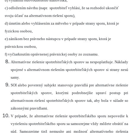
b) vydaním odôvodneného stanoviska,
c) odložením návrhu (napr. spotrebiteľ vyhlási, že sa rozhodol ukončiť
svoju účasť na alternatívnom riešení sporu),
d) úmrtím alebo vyhlásením za mŕtveho v prípade strany sporu, ktorá je
fyzickou osobou,
e) zánikom bez právneho nástupcu v prípade strany sporu, ktorá je
právnickou osobou,
f) vyčiarknutím oprávnenej právnickej osoby zo zoznamu.
Alternatívne riešenie spotrebiteľských sporov sa nespoplatňuje. Náklady
spojené s alternatívnom riešením spotrebiteľských sporov si strany nesú
samy.
SOI alebo poverený subjekt stanovuje pravidlá pre alternatívne riešenie
spotrebiteľských sporov, ktorými podrobnejšie upraví postup pri
alternatívnom riešení spotrebiteľských sporov tak, aby bola v súlade so
zákonnými pravidlami.
V prípade, že alternatívne riešenie spotrebiteľského sporu nepovedie k
vyriešeniu spotrebiteľského sporu sa samozrejme vždy môžete obrátiť na
súd. Samozrejme tiež nemusíte ani možnosť alternatívneho riešenia