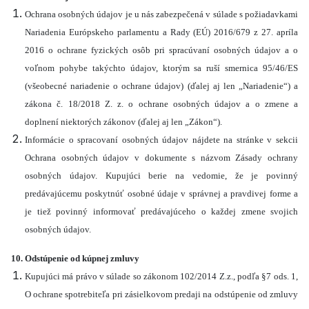
Ochrana osobných údajov je u nás zabezpečená v súlade s požiadavkami
Nariadenia Európskeho parlamentu a Rady (EÚ) 2016/679 z 27. apríla
2016 o ochrane fyzických osôb pri spracúvaní osobných údajov a o
voľnom pohybe takýchto údajov, ktorým sa ruší smernica 95/46/ES
(všeobecné nariadenie o ochrane údajov) (ďalej aj len „Nariadenie“) a
zákona č. 18/2018 Z. z. o ochrane osobných údajov a o zmene a
doplnení niektorých zákonov (ďalej aj len „Zákon“).
Informácie o spracovaní osobných údajov nájdete na stránke v sekcii
Ochrana osobných údajov v dokumente s názvom Zásady ochrany
osobných údajov. Kupujúci berie na vedomie, že je povinný
predávajúcemu poskytnúť osobné údaje v správnej a pravdivej forme a
je tiež povinný informovať predávajúceho o každej zmene svojich
osobných údajov.
10. Odstúpenie od kúpnej zmluvy
Kupujúci má právo v súlade so zákonom 102/2014 Z.z., podľa §7 ods. 1,
O ochrane spotrebiteľa pri zásielkovom predaji na odstúpenie od zmluvy