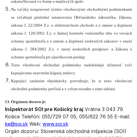
uskutočňovaná vo forme e-mailových správ.
Na vzťahy neupravené týmito všeobecnými obchodnými podmienkami
sa vzťahujú príslušné ustanovenia Občianskeho zákonníka, Zákona,
zákona č. 22/2004 Z.z. o elektronickom obchode a o zmene a doplnení
zákona č. 128/2002 Z.z. o štátnej kontrole vnútorného trhu vo veciach
ochrany spotrebiteľa a o zmene a doplnení niektorých zákonov v znení
zákona č. 284/2002 Z.z. v znení neskorších predpisov a Zákona o
ochrane spotrebiteľa pri zásielkovom predaji.
Tieto všeobecné obchodné podmienky nadobúdajú účinnosť voči
kupujúcemu uzavretím kúpnej zmluvy.
Kupujúci zaslaním objednávky potvrdzuje, že si tieto všeobecné
obchodné podmienky prečítal a v celom rozsahu s nimi súhlasí.
13. Orgánom dozoru je:
Inšpektorát SOI pre Košický kraj
Vrátna 3 043 79
Košice Telefón: 055/729 07 05, 055/622 76 55 E-mail:
ke@soi.sk
Web:
www.soi.sk
Orgán dozoru: Slovenská obchodná inšpekcia (SOI)