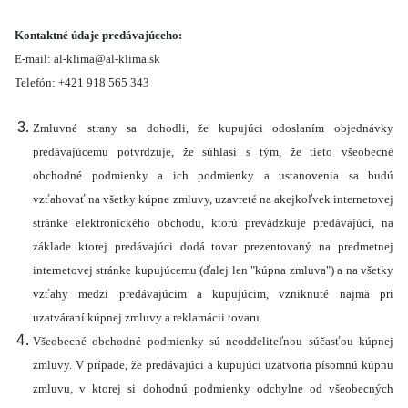
Kontaktné údaje predávajúceho:
E-mail: al-klima@al-klima.sk
Telefón: +421 918 565 343
Zmluvné strany sa dohodli, že kupujúci odoslaním objednávky
predávajúcemu potvrdzuje, že súhlasí s tým, že tieto všeobecné
obchodné podmienky a ich podmienky a ustanovenia sa budú
vzťahovať na všetky kúpne zmluvy, uzavreté na akejkoľvek internetovej
stránke elektronického obchodu, ktorú prevádzkuje predávajúci, na
základe ktorej predávajúci dodá tovar prezentovaný na predmetnej
internetovej stránke kupujúcemu (ďalej len "kúpna zmluva") a na všetky
vzťahy medzi predávajúcim a kupujúcim, vzniknuté najmä pri
uzatváraní kúpnej zmluvy a reklamácii tovaru.
Všeobecné obchodné podmienky sú neoddeliteľnou súčasťou kúpnej
zmluvy. V prípade, že predávajúci a kupujúci uzatvoria písomnú kúpnu
zmluvu, v ktorej si dohodnú podmienky odchylne od všeobecných