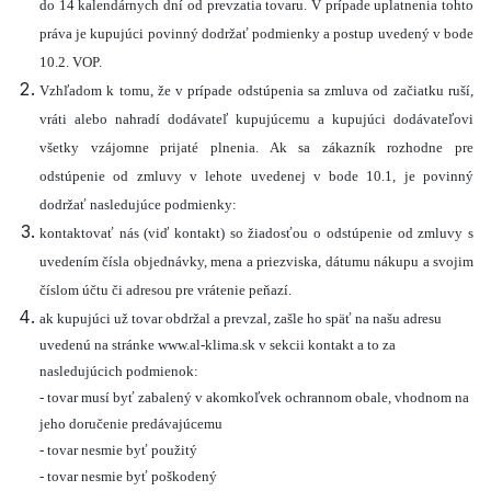
do 14 kalendárnych dní od prevzatia tovaru. V prípade uplatnenia tohto
práva je kupujúci povinný dodržať podmienky a postup uvedený v bode
10.2. VOP.
Vzhľadom k tomu, že v prípade odstúpenia sa zmluva od začiatku ruší,
vráti alebo nahradí dodávateľ kupujúcemu a kupujúci dodávateľovi
všetky vzájomne prijaté plnenia. Ak sa zákazník rozhodne pre
odstúpenie od zmluvy v lehote uvedenej v bode 10.1, je povinný
dodržať nasledujúce podmienky:
kontaktovať nás (viď kontakt) so žiadosťou o odstúpenie od zmluvy s
uvedením čísla objednávky, mena a priezviska, dátumu nákupu a svojim
číslom účtu či adresou pre vrátenie peňazí.
ak kupujúci už tovar obdržal a prevzal, zašle ho späť na našu adresu
uvedenú na stránke www.al-klima.sk v sekcii kontakt a to za
nasledujúcich podmienok:
- tovar musí byť zabalený v akomkoľvek ochrannom obale, vhodnom na
jeho doručenie predávajúcemu
- tovar nesmie byť použitý
- tovar nesmie byť poškodený