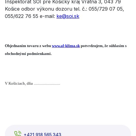
Inšpektorát SOI pre Košický kraj Vrátna 3, 043 79
Košice odbor výkonu dozoru tel. č.: 055/729 07 05,
055/622 76 55 e-mail:
ke@soi.sk
Objednaním tovaru z webu
www.al-klima.sk
potvrdzujem, že súhlasím s
obchodnými podmienkami.
V Košiciach, dňa .............................
+421 918 565 343