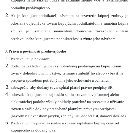
kupujúci nájde taktiež odkaz na aktuálne znenie VOP a reklamačného
poriadku predávajúceho.
Ak je kupujúci podnikateľ, návrhom na uzavretie kúpnej zmluvy je
odoslaná objednávka tovaru kupujúcim podnikateľom a samotná kúpna
zmluva je uzatvorená momentom doručenia záväzného súhlasu
predávajúceho kupujúcemu podnikateľovi s týmto jeho návrhom.
3. Práva a povinnosti predávajúceho
Predávajúci je povinný:
dodať na základe objednávky potvrdenej predávajúcim kupujúcemu
tovar v dohodnutom množstve, termíne a zabaliť ho alebo vybaviť na
prepravu spôsobom potrebným na jeho uchovanie a ochranu,
zabezpečiť, aby dodaný tovar spĺňal platné právne predpisy SR,
odovzdať kupujúcemu najneskôr spolu s tovarom v písomnej alebo
elektronickej podobe všetky doklady potrebné na prevzatie a užívanie
tovaru a ďalšie doklady predpísané platnými právnymi predpismi
(návody v slovenskom jazyku, záručný list, dodací list, daňový doklad).
Predávajúci má právo na riadne a včasné zaplatenie kúpnej ceny od
kupujúceho za dodaný tovar.