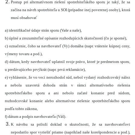
Postup pri alternatívnom riešení spotrebiteľského sporu je taký, že sa
začína na návrh spotrebiteľa u SOI (prípadne inej poverenej osoby), ktorá
musí obsahovať
a) identifikačné údaje strán sporu (Vaše a naše),
b) úplné a zrozumiteľné opísanie rozhodujúcich skutočností (čo je sporné),
c) označenie, čoho sa navrhovateľ (Vy) domáha (napr. vrátenie kúpnej ceny,
výmeny tovaru a pod.),
d) dátum, kedy navrhovateľ uplatnil svoje právo, ktoré je predmetom sporu,
u predávajúceho prvýkrát (napr. prvá reklamácie),
e) vyhlásenie, že vo veci nerozhodol súd, nebol vydaný rozhodcovský nález
a nebola uzavretá dohoda strán v rámci alternatívneho riešenia
spotrebiteľského sporu a ani nebolo začaté konanie pred súdom,
rozhodcovské konanie alebo alternatívne riešenie spotrebiteľského sporu
podľa tohto zákona,
f) dátum a podpis navrhovateľa (Váš).
K návrhu sa priloží doklad o skutočnosti, že sa navrhovateľovi
nepodarilo spor vyriešiť priamo (napríklad naše korešpondencie a pod.),