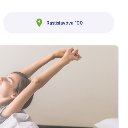
Rastislavova 100
AL-KLIMA Asistent
Online · odpoviem hneď
AL
Dobrý deň! Som asistent AL-