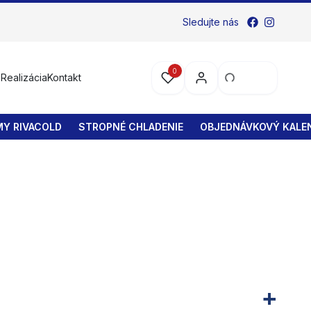
Sledujte nás
0
s
Realizácia
Kontakt
MY RIVACOLD
STROPNÉ CHLADENIE
OBJEDNÁVKOVÝ KALEN
+