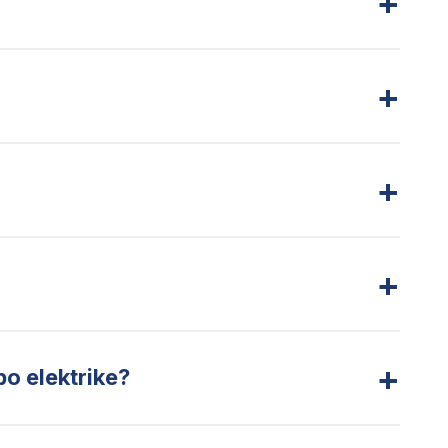
+
+
+
+
+
bo elektrike?