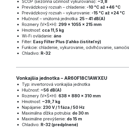
SCOP (sezónna účinnosť vykurovania):
~3,8
Prevádzkový rozsah – chladenie:
-10 °C až +46 °C
Prevádzkový rozsah – vykurovanie:
-15 °C až +24 °C
Hlučnosť – vnútorná jednotka:
25 – 41 dB(A)
Rozmery (V×Š×H):
299 × 1055 × 215 mm
Hmotnosť:
cca 11,5 kg
Wi-Fi ovládanie:
áno
Filter:
Easy Filter Plus (ľahko čistiteľný)
Funkcie: chladenie, vykurovanie, odvlhčovanie, samoči
Chladivo:
R-32
Vonkajšia jednotka – AR60F18C1AWXEU
Typ: invertorová vonkajšia jednotka
Hlučnosť:
~56 dB(A)
Rozmery (V×Š×H):
638 × 880 × 310 mm
Hmotnosť:
~39,7 kg
Napájanie:
230 V / 1 fáza / 50 Hz
Maximálna dĺžka potrubia:
do 30 m
Maximálne prevýšenie:
do 15 m
Chladivo:
R-32 (predplnené)