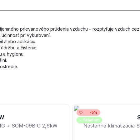
jemného prievanového prúdenia vzduchu – rozptyľuje vzduch cez t
 účinnosť pri vykurovaní.
l alebo aplikáciu.
 údržbu a čistenie.
 a hygienu.
lní.
ostredie.
-5%
kW
S
Skladom
09BIG + SOM-09BIG 2,6kW
Nástenná klimatizácia 