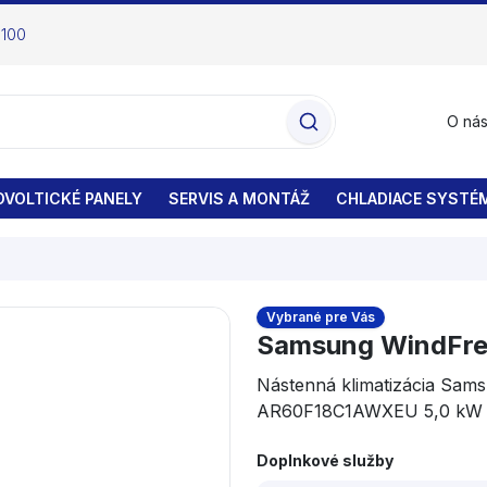
 100
O ná
VOLTICKÉ PANELY
SERVIS A MONTÁŽ
CHLADIACE SYSTÉ
Vybrané pre Vás
Samsung WindFre
Nástenná klimatizácia S
AR60F18C1AWXEU 5,0 kW 
Doplnkové služby