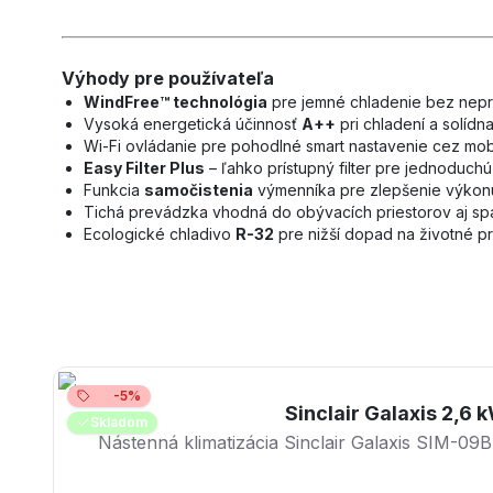
Výhody pre používateľa
WindFree™ technológia
pre jemné chladenie bez neprí
Vysoká energetická účinnosť
A++
pri chladení a solídna
Wi-Fi ovládanie pre pohodlné smart nastavenie cez mobi
Easy Filter Plus
– ľahko prístupný filter pre jednoduchú
Funkcia
samočistenia
výmenníka pre zlepšenie výkonu
Tichá prevádzka vhodná do obývacích priestorov aj spá
Ecologické chladivo
R-32
pre nižší dopad na životné pr
-5%
Sinclair Galaxis 2,6 
Skladom
Nástenná klimatizácia Sinclair Galaxis SIM-