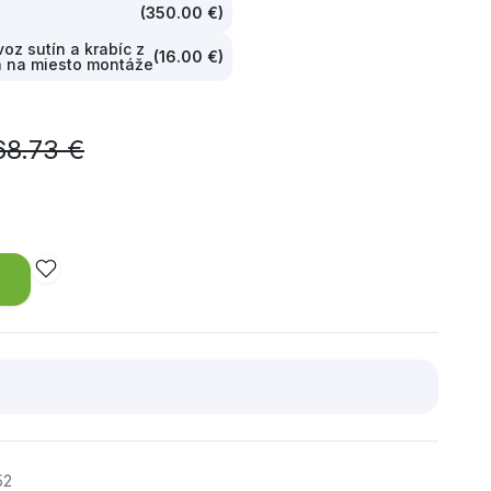
(
350.00 €
)
oz sutín a krabíc z
(
16.00 €
)
a na miesto montáže
68.73 €
52