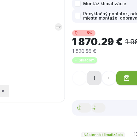
Montáž klimatizácie
Recyklačný poplatok, odv
miesta montáže, doprav
-5%
1 870.29 €
1 9
1 520.56 €
Skladom
1
Nástenná klimatizácia