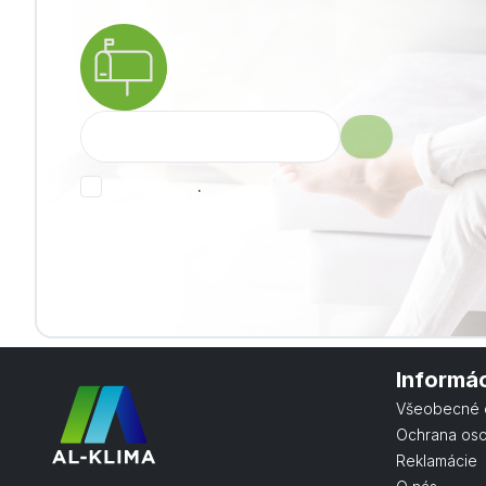
.
Informá
Všeobecné 
Ochrana os
Reklamácie