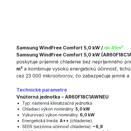
Samsung WindFree Comfort 5,0 kW /
do
45m²
Samsung WindFree Comfort 5,0 kW (AR60F18C
poskytuje príjemné chladenie bez nepríjemného prie
m²
a kombinuje vysokú energetickú účinnosť, tichú
cez 23 000 mikrootvorov, čo zabezpečuje jemné 
Technické parametre
Vnútorná jednotka – AR60F18C1AWNEU
Typ: nástenná klimatizačná jednotka
Chladiaci výkon nominálny:
5,0 kW
Vykurovací výkon nominálny:
6,0 kW
Energetická trieda:
A++
(chladenie)
SEER (sezónna účinnosť chladenia):
~6,8