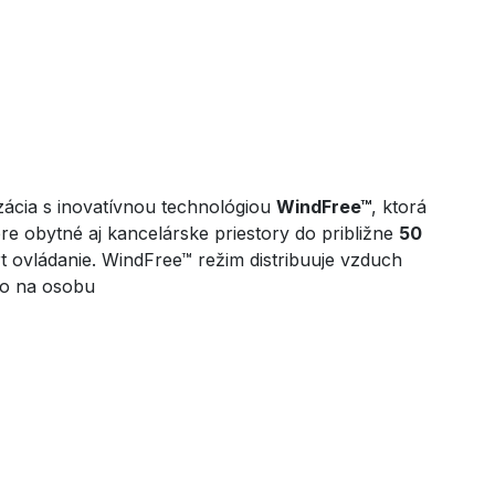
zácia s inovatívnou technológiou
WindFree™
, ktorá
re obytné aj kancelárske priestory do približne
50
 ovládanie. WindFree™ režim distribuuje vzduch
mo na osobu