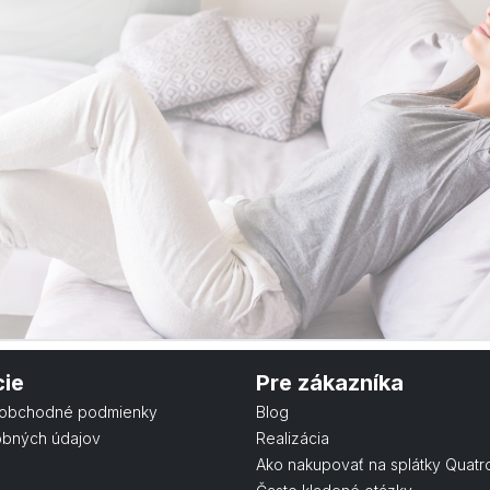
cie
Pre zákazníka
obchodné podmienky
Blog
obných údajov
Realizácia
Ako nakupovať na splátky Quatr