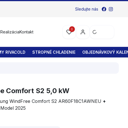
Sledujte nás
0
s
Realizácia
Kontakt
MY RIVACOLD
STROPNÉ CHLADENIE
OBJEDNÁVKOVÝ KALEN
e Comfort S2 5,0 kW
amsung WindFree Comfort S2 AR60F18C1AWNEU
+
Model 2025