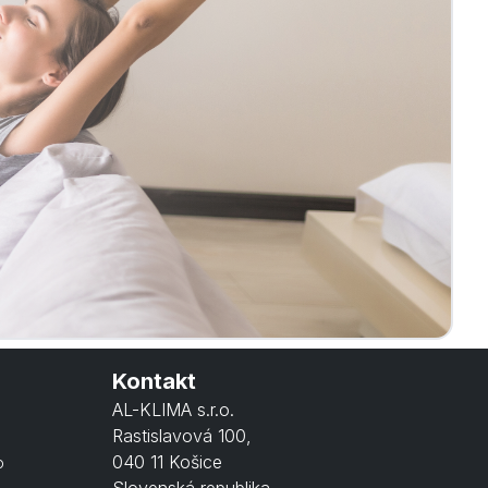
AL-KLIMA Asistent
Online · odpoviem hneď
AL
Dobrý deň! Som asistent AL-
KLIMA. Pomôžem Vám s výberom
technológie, alebo Vás spojím
priamo s naším odborným
garantom p. Antolom. Čím
začneme?
Kontakt
AL-KLIMA s.r.o.
Rastislavová 100
,
040 11 Košice
o