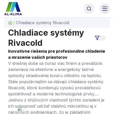
AL-KLIMA Asistent
Online · odpoviem hneď
/
Chladiace systémy Rivacold
AL
Dobrý deň! Som asistent AL-KLIMA. Pomôžem Vám
Chladiace systémy
s výberom technológie, alebo Vás spojím priamo s
naším odborným garantom p. Antolom. Čím
Rivacold
začneme?
Inovatívne riešenia pre profesionálne chladenie
a mrazenie vašich priestorov
V dnešnej dobe sa čoraz viac firiem a prevádzok
zameriava na efektívne a energeticky šetrné
spôsoby skladovania tovaru citlivého na teplotu.
Stále populárnejším sa stávajú chladiace systémy
Rivacold, ktoré kombinujú vysokú prevádzkovú
spoľahlivosť a moderné technologické prvky.
Jednou z kľúčových vlastností týchto zariadení je
ich schopnosť udržať stabilnú mikroklímu aj v
náročných podmienkach, čo je základným