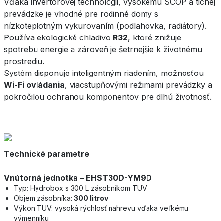
Vďaka invertorovej technológii, vysokému SCOP a tichej
prevádzke je vhodné pre rodinné domy s
nízkoteplotným vykurovaním (podlahovka, radiátory).
Používa ekologické chladivo
R32
, ktoré znižuje
spotrebu energie a zároveň je šetrnejšie k životnému
prostrediu.
Systém disponuje inteligentným riadením, možnosťou
Wi-Fi ovládania
, viacstupňovými režimami prevádzky a
pokročilou ochranou komponentov pre dlhú životnosť.
Technické parametre
Vnútorná jednotka – EHST30D-YM9D
Typ: Hydrobox s 300 L zásobníkom TUV
Objem zásobníka:
300 litrov
Výkon TUV: vysoká rýchlosť nahrevu vďaka veľkému
výmenníku