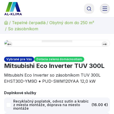
AL-KLIMA Asistent
Online · odpoviem hneď
/
Tepelné čerpadlá
/
Obytný dom do 250 m²
AL
Dobrý deň! Som asistent AL-KLIMA. Pomôžem Vám
/
So zásobníkom
s výberom technológie, alebo Vás spojím priamo s
naším odborným garantom p. Antolom. Čím
začneme?
Vybrané pre Vás
Dotácia zelená domácnostiam
Mitsubishi Eco Inverter TUV 300L
Mitsubishi Eco Inverter so zásobníkom TUV 300L
EHST30D-YM9D
+
PUD-SWM120YAA 12,0 kW
Doplnkové služby
Recyklačný poplatok, odvoz sutín a krabíc
z miesta montáže, doprava na miesto
(
16.00 €
)
montáže