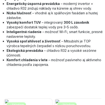
Energeticky úsporná prevádzka
– moderný invertor +
chladivo R32 znižujú náklady na kúrenie aj ohrev vody.
Nízka hlučnosť
– vhodné aj k spálňovým fasádam a hustej
zástavbe.
Vysoký komfort TUV
– integrovaný
300 L zásobník
zabezpečí dostatok teplej vody pre 3–5 osôb.
Inteligentné riadenie
– možnosť Wi-Fi, smart funkcie, presné
nastavenie teploty.
Vysoká spoľahlivosť a životnosť
– Mitsubishi je TOP
výrobca tepelných čerpadiel s nízkou poruchovosťou.
Ekologická prevádzka
– chladivo R32 a vysoké sezónne
účinnosti.
Komfort chladenia v lete
– možnosť pasívneho aj aktívneho
chladenia podľa zapojenia.
Skladom
Skladom