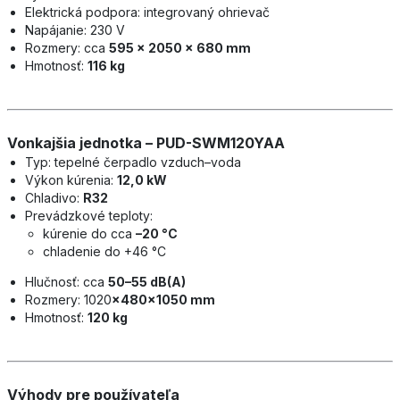
Elektrická podpora: integrovaný ohrievač
Napájanie: 230 V
Rozmery: cca
595 × 2050 × 680 mm
Hmotnosť:
116 kg
Vonkajšia jednotka – PUD-SWM120YAA
Typ: tepelné čerpadlo vzduch–voda
Výkon kúrenia:
12,0 kW
Chladivo:
R32
Prevádzkové teploty:
kúrenie do cca
–20 °C
chladenie do +46 °C
Hlučnosť: cca
50–55 dB(A)
Rozmery: 1020
×480×1050 mm
Hmotnosť:
120 kg
Výhody pre používateľa