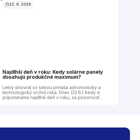
22. 6. 2026
Najdlhší deň v roku: Kedy solárne panely
30
dosahujú produkčné maximum?
pr
Letný slnovrat so sebou prináša astronomický a
Pre
technologický vrchol roka. Dnes (22.6.) kedy si
tot
pripomíname najdlhší deň v roku, sa pozornosť
int
energetických analytikov a majiteľov solárnych
vnú
systémov upriamuje na oblohu. Pre každú
pri
fotovoltickú elektráreň na Slovensku predstavuje
Tra
tento deň z hľadiska dĺžky osvitu absolútne
sy
maximum, kedy solárne články pracujú na plné
ne
obrátky od skorého rána do neskorého večera. Aká
zis
technická realita sa však skrýva za dnešným dňom,
men
ako vplýva sklon slnečných lúčov na celkovú
pre