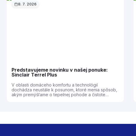
8. 7. 2026
Predstavujeme novinku v našej ponuke:
Sinclair Terrel Plus
V oblasti domáceho komfortu a technológií
dochádza neustále k posunom, ktoré menia spôsob,
akým premýšľame o tepelnej pohode a čistote
vzduchu. V spoločnosti AL Klíma sa neustále snažíme
prinášať našim zákazníkom tie najmodernejšie
riešenia na trhu. S radosťou preto oznamujeme, že
do našej ponuky prichádza horúca technologická
novinka nástenné klimatizačné jednotky Sinclair
Terrel Plus. Tento rad nadväzuje na mimoriadne
úspešnú a obľúbenú sériu Terrel, avšak posúva jej
hranice v oblasti energetickej účinnosti, dizajnu a