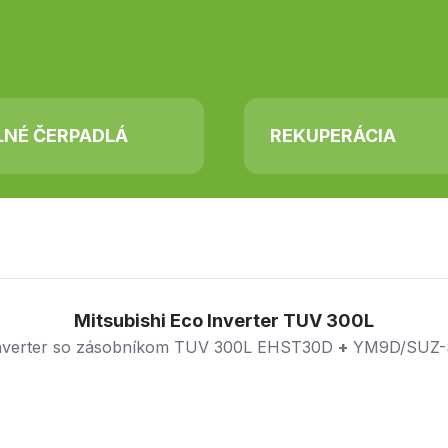
LNÉ ČERPADLÁ
REKUPERÁCIA
Mitsubishi Eco Inverter TUV 300L
 Inverter so zásobníkom TUV 300L EHST30D
+
YM9D/SUZ-