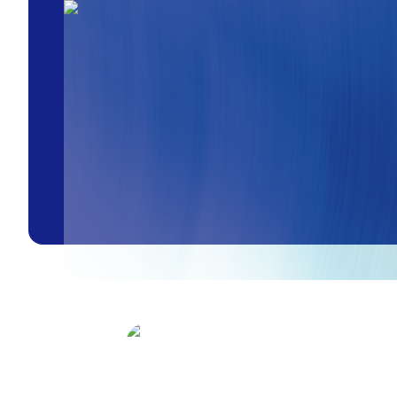
spánkového cyklu prirodzene znižuje svoju vnútornú
telesnú teplotu. Tento proces je kľúčový pre
dosiahnutie hlbokej fázy spánku (NREM a REM). Ak je
okolitá teplota prostredia príliš vysoká,
termoregulácia tela je preťažená, čo vedie k častému
mikroprebúdzaniu a povrchovému spánku. Naopak,
nadmerné a nekontrolované prúdenie studeného
vzduchu vytvára podmienky pre lokálne
podchladenie tkanív a vysušovanie slizníc dýchacích
ciest.Základným pravidlom bezpečnej prevádzky je
udržiavanie primeraného teplotného rozdielu. Podľa
štandardov odbornej praxe v oblasti TZB (technické
zariadenia budov) by teplotný rozdiel medzi
exteriérom a interiérom nemal presiahnuť ΔT = 5 až 7
°C. Počas noci, kedy sa telo nepohybuje a
metabolizmus sa spomaľuje, je ideálna cieľová
teplota v spálni v rozmedzí 22 °C až 24 °C pri
relatívnej vlhkosti vzduchu 40 % až 60 %. 2. Čo je to
Sleep Mode (Nočný režim) a ako technicky funguje?
Moderné inverterské klimatizačné jednotky
nedisponujú len jednoduchým časovačom vypnutia,
ale integrovanou mikroprocesorovou logikou pre
nočnú prevádzku. Funkcia označená ako Sleep
Mode, Quiet Mode alebo Good Sleep aktívne
upravuje algoritmus riadenia kompresora a otáčok
ventilátora v čase.Algoritmus fungovania režimu
Sleep Mode:Po aktivácii funkcie Sleep Mode
jednotka v prvej hodine udržiava nastavenú