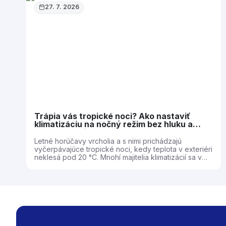
27. 7. 2026
Trápia vás tropické noci? Ako nastaviť
klimatizáciu na nočný režim bez hluku a
prechladnutia
Letné horúčavy vrcholia a s nimi prichádzajú
vyčerpávajúce tropické noci, kedy teplota v exteriéri
neklesá pod 20 °C. Mnohí majitelia klimatizácií sa v
tomto období ocitajú pred dilemou: zvoliť nevyspanie
v prehriatej spálni alebo vstať ráno s bolesťami hrdla,
stuhnutým krkom a upchatým nosom. Správne
navrhnutá a technicky korektne nastavená
klimatizácia však dokáže zabezpečiť ideálnu
mikroklímu bez hlučnosti a bez akýchkoľvek
zdravotných rizík. 1. Fyzikálne a fyziologické aspekty
nočného chladeniaĽudský organizmus počas