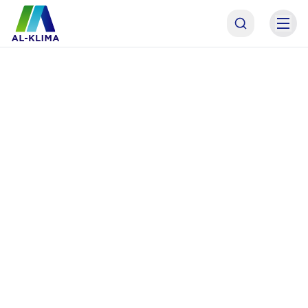
AL-KLIMA Asistent
Online · odpoviem hneď
AL
Dobrý deň! Som asistent AL-KLIMA. Pomôžem Vám
s výberom technológie, alebo Vás spojím priamo s
naším odborným garantom p. Antolom. Čím
začneme?