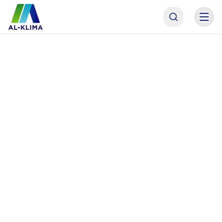
AL-KLIMA Asistent
Online · odpoviem hneď
AL
Dobrý deň! Som asistent AL-KLIMA. Pomôžem Vám
s výberom technológie, alebo Vás spojím priamo s
naším odborným garantom p. Antolom. Čím
začneme?