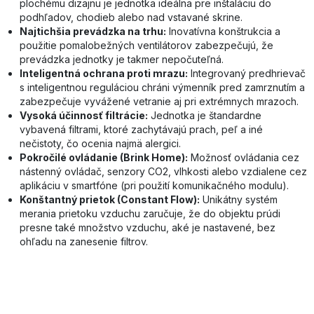
plochému dizajnu je jednotka ideálna pre inštaláciu do
podhľadov, chodieb alebo nad vstavané skrine.
Najtichšia prevádzka na trhu:
Inovatívna konštrukcia a
použitie pomalobežných ventilátorov zabezpečujú, že
prevádzka jednotky je takmer nepočuteľná.
Inteligentná ochrana proti mrazu:
Integrovaný predhrievač
s inteligentnou reguláciou chráni výmenník pred zamrznutím a
zabezpečuje vyvážené vetranie aj pri extrémnych mrazoch.
Vysoká účinnosť filtrácie:
Jednotka je štandardne
vybavená filtrami, ktoré zachytávajú prach, peľ a iné
nečistoty, čo ocenia najmä alergici.
Pokročilé ovládanie (Brink Home):
Možnosť ovládania cez
nástenný ovládač, senzory CO2, vlhkosti alebo vzdialene cez
aplikáciu v smartfóne (pri použití komunikačného modulu).
Konštantný prietok (Constant Flow):
Unikátny systém
merania prietoku vzduchu zaručuje, že do objektu prúdi
presne také množstvo vzduchu, aké je nastavené, bez
ohľadu na zanesenie filtrov.