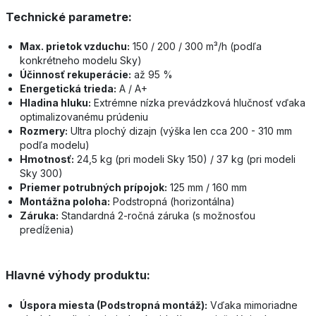
Technické parametre:
Max. prietok vzduchu:
150 / 200 / 300 m³/h (podľa
konkrétneho modelu Sky)
Účinnosť rekuperácie:
až 95 %
Energetická trieda:
A / A+
Hladina hluku:
Extrémne nízka prevádzková hlučnosť vďaka
optimalizovanému prúdeniu
Rozmery:
Ultra plochý dizajn (výška len cca 200 - 310 mm
podľa modelu)
Hmotnosť:
24,5 kg (pri modeli Sky 150) / 37 kg (pri modeli
Sky 300)
Priemer potrubných prípojok:
125 mm / 160 mm
Montážna poloha:
Podstropná (horizontálna)
Záruka:
Standardná 2-ročná záruka (s možnosťou
predĺženia)
Hlavné výhody produktu:
Úspora miesta (Podstropná montáž):
Vďaka mimoriadne