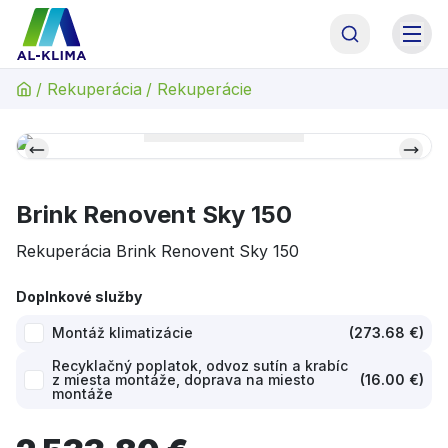
AL-KLIMA Asistent
Online · odpoviem hneď
/
Rekuperácia
/
Rekuperácie
AL
Dobrý deň! Som asistent AL-KLIMA. Pomôžem Vám
s výberom technológie, alebo Vás spojím priamo s
naším odborným garantom p. Antolom. Čím
začneme?
Brink Renovent Sky 150
Rekuperácia Brink Renovent Sky 150
Doplnkové služby
Montáž klimatizácie
(
273.68 €
)
Recyklačný poplatok, odvoz sutín a krabíc
z miesta montáže, doprava na miesto
(
16.00 €
)
montáže