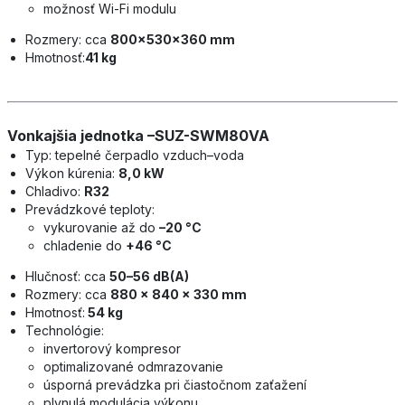
možnosť Wi-Fi modulu
Rozmery: cca
800x530x360 mm
Hmotnosť:
41 kg
Vonkajšia jednotka –SUZ-SWM80VA
Typ: tepelné čerpadlo vzduch–voda
Výkon kúrenia:
8,0 kW
Chladivo:
R32
Prevádzkové teploty:
vykurovanie až do
–20 °C
chladenie do
+46 °C
Hlučnosť: cca
50–56 dB(A)
Rozmery: cca
880 × 840 × 330 mm
Hmotnosť:
54 kg
Technológie:
invertorový kompresor
optimalizované odmrazovanie
úsporná prevádzka pri čiastočnom zaťažení
plynulá modulácia výkonu