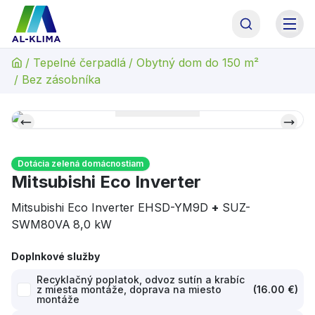
AL-KLIMA Asistent
Online · odpoviem hneď
/
Tepelné čerpadlá
/
Obytný dom do 150 m²
AL
Dobrý deň! Som asistent AL-KLIMA. Pomôžem Vám
/
Bez zásobníka
s výberom technológie, alebo Vás spojím priamo s
naším odborným garantom p. Antolom. Čím
začneme?
Dotácia zelená domácnostiam
Mitsubishi Eco Inverter
Mitsubishi Eco Inverter EHSD-YM9D
+
SUZ-
SWM80VA
8,0 kW
Doplnkové služby
Recyklačný poplatok, odvoz sutín a krabíc
z miesta montáže, doprava na miesto
(
16.00 €
)
montáže