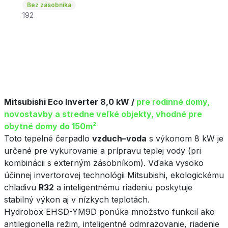
Bez zásobníka
192
Mitsubishi Eco Inverter 8,0 kW /
pre rodinné domy,
novostavby a stredne veľké objekty, vhodné pre
obytné domy do 150m²
Toto tepelné čerpadlo
vzduch–voda
s výkonom 8 kW je
určené pre vykurovanie a prípravu teplej vody (pri
kombinácii s externým zásobníkom). Vďaka vysoko
účinnej invertorovej technológii Mitsubishi, ekologickému
chladivu
R32
a inteligentnému riadeniu poskytuje
stabilný výkon aj v nízkych teplotách.
Hydrobox EHSD-YM9D ponúka množstvo funkcií ako
antilegionella režim, inteligentné odmrazovanie, riadenie