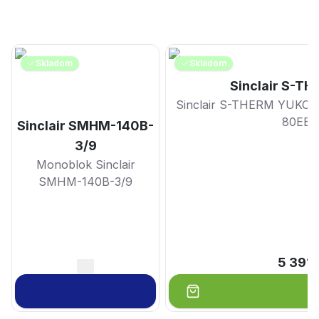
Skladom
Skladom
Sinclair S-T
Sinclair S-THERM YUKO
80EB 
Sinclair SMHM-140B-
3/9
Monoblok Sinclair
SMHM-140B-3/9
5 391.