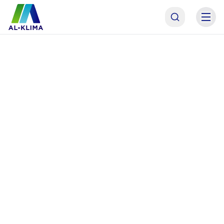
AL-KLIMA Asistent
Online · odpoviem hneď
AL
Dobrý deň! Som asistent AL-KLIMA. Pomôžem Vám
s výberom technológie, alebo Vás spojím priamo s
naším odborným garantom p. Antolom. Čím
začneme?